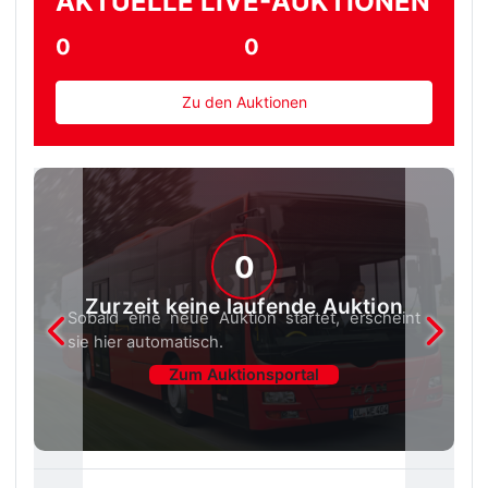
AKTUELLE LIVE-AUKTIONEN
0
0
Zu den Auktionen
0
Zurzeit keine laufende Auktion
Sobald eine neue Auktion startet, erscheint
sie hier automatisch.
Zum Auktionsportal